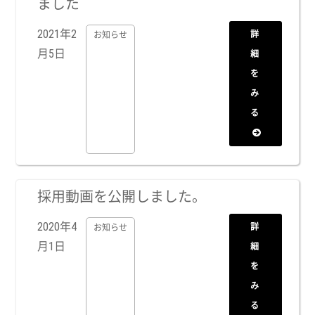
ました
2021年2
詳
お知らせ
月5日
細
を
み
る
採用動画を公開しました。
2020年4
詳
お知らせ
月1日
細
を
み
る